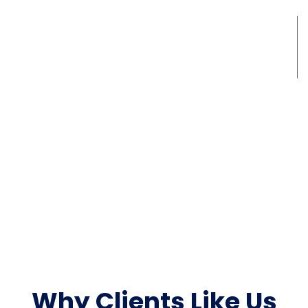
95+
Happy Customers
100%
Satisfaction
Why Clients Like Us