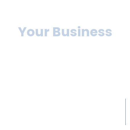
to grow
Your Business
Lorem ipsum dolor sit amet, consectetur adipiscing elit,
sed do eiusmod tempor incididunt ut labore et dolore
magna aliqua. Ut enim
ad minim veniam, quis nostrud exercitation ullamco
laboris nisi ut aliquip ex ea commodo consequat.
10+
Years of experience